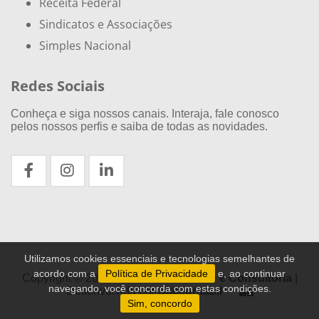
Receita Federal
Sindicatos e Associações
Simples Nacional
Redes Sociais
Conheça e siga nossos canais. Interaja, fale conosco
pelos nossos perfis e saiba de todas as novidades.
Utilizamos cookies essenciais e tecnologias semelhantes de
acordo com a
Política de Privacidade
e, ao continuar
Copyright © 2020
DPS Contabilidade e Consultoria
|
navegando, você concorda com estas condições.
Desenvolvido por
Sitecontabil
Sim, concordo