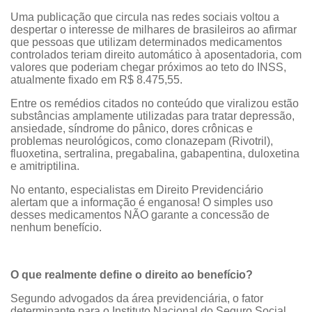
Uma publicação que circula nas redes sociais voltou a
despertar o interesse de milhares de brasileiros ao afirmar
que pessoas que utilizam determinados medicamentos
controlados teriam direito automático à aposentadoria, com
valores que poderiam chegar próximos ao teto do INSS,
atualmente fixado em R$ 8.475,55.
Entre os remédios citados no conteúdo que viralizou estão
substâncias amplamente utilizadas para tratar depressão,
ansiedade, síndrome do pânico, dores crônicas e
problemas neurológicos, como clonazepam (Rivotril),
fluoxetina, sertralina, pregabalina, gabapentina, duloxetina
e amitriptilina.
No entanto, especialistas em Direito Previdenciário
alertam que a informação é enganosa! O simples uso
desses medicamentos NÃO garante a concessão de
nenhum benefício.
O que realmente define o direito ao benefício?
Segundo advogados da área previdenciária, o fator
determinante para o Instituto Nacional do Seguro Social