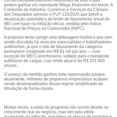
Os microempreendedores individuais de todo o país
podem ganhar um importante fôlego financeiro em breve. A
Comissão de Indústria, Comércio e Serviços da Câmara
dos Deputados aprovou o PLP 125/2025 que prevê a
atualização automática do limite de faturamento anual do
MEI com base na inflação oficial, medida pelo Índice
Nacional de Preços ao Consumidor (INPC).
A proposta tenta corrigir uma defasagem histórica que vem
sendo discutida há anos por especialistas e trabalhadores
autônomos, já que o teto de faturamento da categoria
permanece congelado em R$ 81 mil por ano — com
exceção do MEI Caminhoneiro, voltado para o transporte
autônomo de cargas, cujo limite atual é de R$ 251.600
anuais.
O avanço da medida ganhou forte repercussão porque,
atualmente, milhares de pequenos empresários acabam
sendo desenquadrados desse regime simplificado de
tributação de forma injusta.
Muitas vezes, a saída do programa não ocorre devido ao
crescimento real do negócio, mas sim pelo efeito
acumulado da inflação, que eleva os preços de produtos e