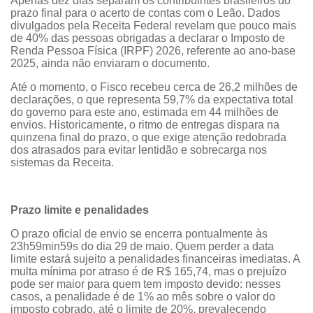
Apenas dez dias separam os contribuintes brasileiros do
prazo final para o acerto de contas com o Leão. Dados
divulgados pela Receita Federal revelam que pouco mais
de 40% das pessoas obrigadas a declarar o Imposto de
Renda Pessoa Física (IRPF) 2026, referente ao ano-base
2025, ainda não enviaram o documento.
Até o momento, o Fisco recebeu cerca de 26,2 milhões de
declarações, o que representa 59,7% da expectativa total
do governo para este ano, estimada em 44 milhões de
envios. Historicamente, o ritmo de entregas dispara na
quinzena final do prazo, o que exige atenção redobrada
dos atrasados para evitar lentidão e sobrecarga nos
sistemas da Receita.
Prazo limite e penalidades
O prazo oficial de envio se encerra pontualmente às
23h59min59s do dia 29 de maio. Quem perder a data
limite estará sujeito a penalidades financeiras imediatas. A
multa mínima por atraso é de R$ 165,74, mas o prejuízo
pode ser maior para quem tem imposto devido: nesses
casos, a penalidade é de 1% ao mês sobre o valor do
imposto cobrado, até o limite de 20%, prevalecendo