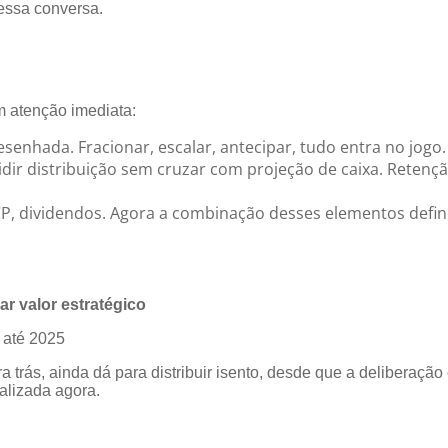
 essa conversa.
m atenção imediata:
esenhada. Fracionar, escalar, antecipar, tudo entra no jogo.
idir distribuição sem cruzar com projeção de caixa. Retenç
P, dividendos. Agora a combinação desses elementos define
r valor estratégico
s até 2025
a trás, ainda dá para distribuir isento, desde que a deliberação 
malizada agora.