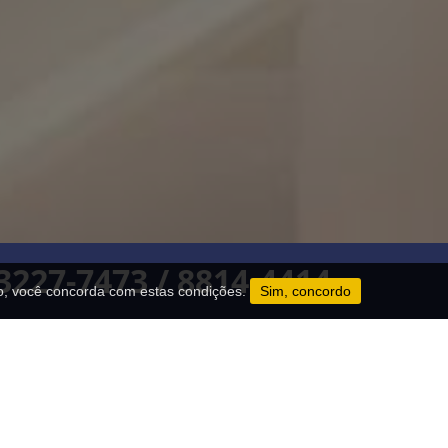
 3227-7473 / 8814-4414
o, você concorda com estas condições.
Sim, concordo