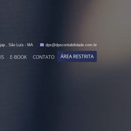
jap , São Luís - MA
dps@dpscontabilidade.com.br
ÁREA RESTRITA
IS
E-BOOK
CONTATO