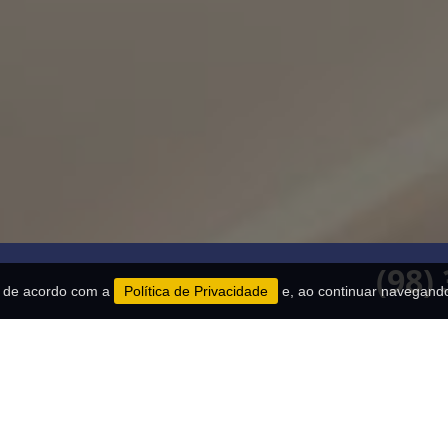
(98)
es de acordo com a
Política de Privacidade
e, ao continuar navegand
esa
Missão