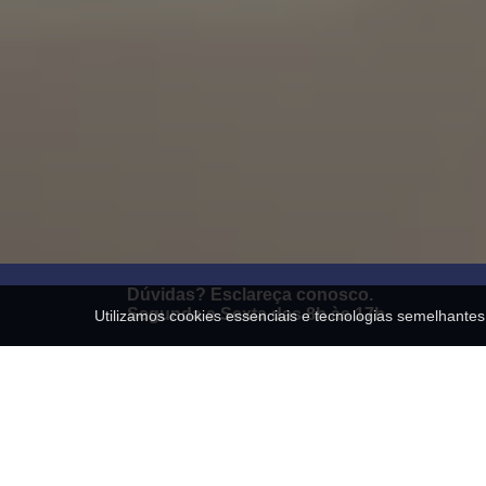
Dúvidas? Esclareça conosco.
Segunda a Sexta das 8h às 17h
Utilizamos cookies essenciais e tecnologias semelhant
Fechar
Conheça nossa Empr
UM POUCO SOBRE NÓS
Socilitações