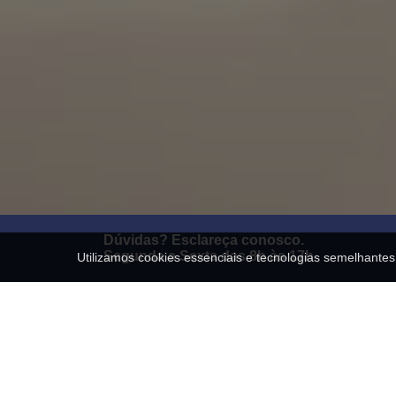
Dúvidas? Esclareça conosco.
Segunda a Sexta das 8h às 17h
Utilizamos cookies essenciais e tecnologias semelhant
Fechar
Conheça nossa Empr
UM POUCO SOBRE NÓS
Socilitações