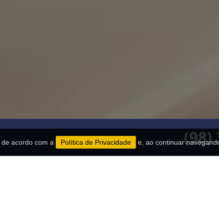
(98)
es de acordo com a
Política de Privacidade
e, ao continuar navegand
esa
Missão