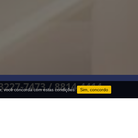
 3227-7473 / 8814-4414
o, você concorda com estas condições.
Sim, concordo