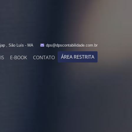
jap , São Luís - MA
dps@dpscontabilidade.com.br
ÁREA RESTRITA
IS
E-BOOK
CONTATO